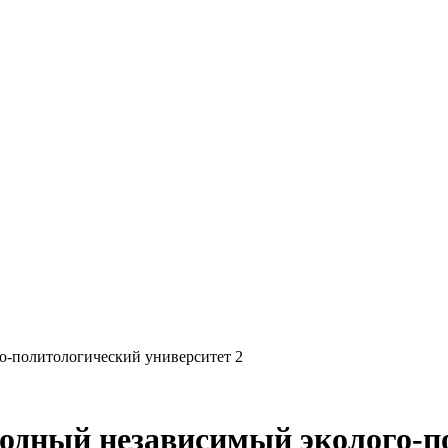
-политологический университет 2
ный независимый эколого-по