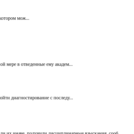
котором мож...
й мере в отведенные ему академ...
йти диагностирование с последу...
ли их иначе, получили дисциплинарные взыскания, сооб...