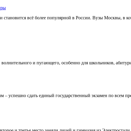
и становится всё более популярной в России. Вузы Москвы, в ко
 волнительного и пугающего, особенно для школьников, абитурие
им – успешно сдать единый государственный экзамен по всем пре
торое и третье место заняли лицей и гимназия из Электростал