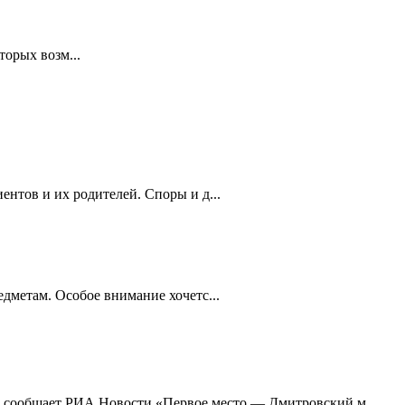
торых возм...
нтов и их родителей. Споры и д...
дметам. Особое внимание хочетс...
и, сообщает РИА Новости.«Первое место — Дмитровский м...