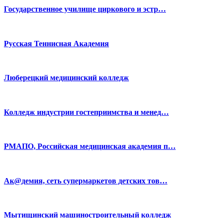
Государственное училище циркового и эстр…
Русская Теннисная Академия
Люберецкий медицинский колледж
Колледж индустрии гостеприимства и менед…
РМАПО, Российская медицинская академия п…
Ак@демия, сеть супермаркетов детских тов…
Мытищинский машиностроительный колледж