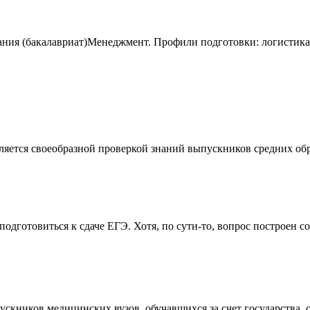
ния (бакалавриат)Менеджмент. Профили подготовки: логистика;
вляется своеобразной проверкой знаний выпускников средних обр
дготовиться к сдаче ЕГЭ. Хотя, по сути-то, вопрос построен сов
ников медицинских вузов, обучавшихся за счет государства, отр