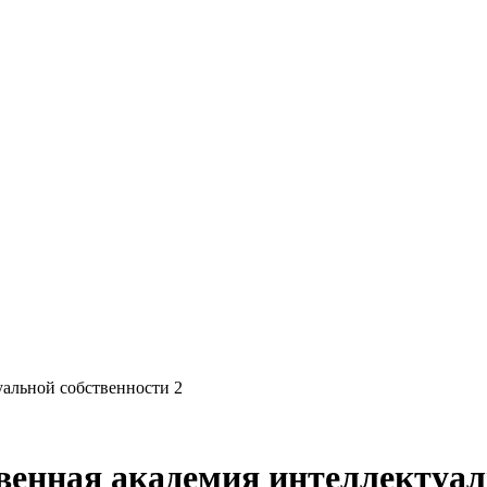
уальной собственности 2
венная академия интеллектуал