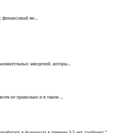
 финансовый ме...
азовательных заведений, которы...
сем не правильно и в таком ...
аботать в больницах в течение 3-5 лет, сообщает "...