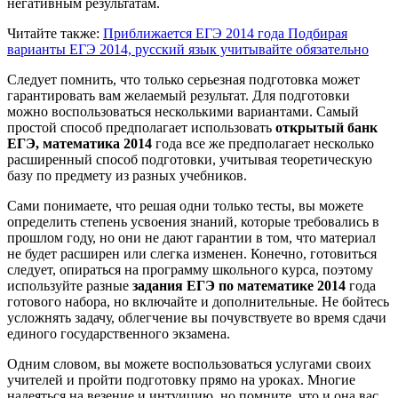
негативным результатам.
Читайте также:
Приближается ЕГЭ 2014 года
Подбирая
варианты ЕГЭ 2014, русский язык учитывайте обязательно
Следует помнить, что только серьезная подготовка может
гарантировать вам желаемый результат. Для подготовки
можно воспользоваться несколькими вариантами. Самый
простой способ предполагает использовать
открытый банк
ЕГЭ, математика 2014
года все же предполагает несколько
расширенный способ подготовки, учитывая теоретическую
базу по предмету из разных учебников.
Сами понимаете, что решая одни только тесты, вы можете
определить степень усвоения знаний, которые требовались в
прошлом году, но они не дают гарантии в том, что материал
не будет расширен или слегка изменен. Конечно, готовиться
следует, опираться на программу школьного курса, поэтому
используйте разные
задания ЕГЭ по математике 2014
года
готового набора, но включайте и дополнительные. Не бойтесь
усложнять задачу, облегчение вы почувствуете во время сдачи
единого государственного экзамена.
Одним словом, вы можете воспользоваться услугами своих
учителей и пройти подготовку прямо на уроках. Многие
надеяться на везение и интуицию, но помните, что и она вас