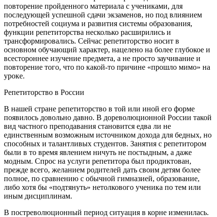
повторение пройденного материала с учениками, для
последующей успешной сдачи экзаменов, но под влиянием
потребностей социума и развития системы образования,
функции репетиторства несколько расширились и
трансформировались. Сейчас репетиторство носит в
основном обучающий характер, нацелено на более глубокое и
всестороннее изучение предмета, а не просто заучивание и
повторение того, что по какой-то причине «прошло мимо» на
уроке.
Репетиторство в России
В нашей стране репетиторство в той или иной его форме
появилось довольно давно. В дореволюционной России такой
вид частного преподавания становится едва ли не
единственным возможным источником дохода для бедных, но
способных и талантливых студентов. Занятия с репетитором
были в то время явлением ничуть не постыдным, а даже
модным. Спрос на услуги репетитора был продиктован,
прежде всего, желанием родителей дать своим детям более
полное, по сравнению с обычной гимназией, образование,
либо хотя бы «подтянуть» нетолкового ученика по тем или
иным дисциплинам.
В постреволюционный период ситуация в корне изменилась.