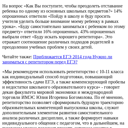
На вопрос «Как Вы поступите, чтобы преодолеть отставание
ребенка по одному из основных школьных предметов?» 14%
опрошенных ответили «Пойду в школу и буду просить
учителя уделить больше внимание моему ребенку в рамках
урока». «Буду самостоятельно заниматься с ребенком по этому
предмету» ответили 16% опрошенных. 43% опрошенных
выбрали ответ «Буду искать хорошего репетитора». Это
отражает соотношение различных подходов родителей в
преодолении учебных проблем у своих детей.
Читайте также:
Приближается ЕГЭ 2014 года
Нужно ли
заниматься с репетитором перед ЕГЭ?
«Мы рекомендуем использовать репетиторство с 10-11 класса
как индивидуальный способ подготовки, повышающий
эффективность сдачи ЕГЭ, а также компенсирующий пробелы
и недостатки школьного образовательного курса» - говорит
декан факультета мировой экономики и международной
торговли ИМЭС Юлия Игоревна Богомолова. По её мнению,
репетиторство позволяет сформировать будущую траекторию
образовательных компетенций выпускника школы, служит
дополнительным элементом развития самостоятельного
анализа различных дисциплин, а также формирует навыки
индивидуального общения с педагогом, что в дальнейшем, на