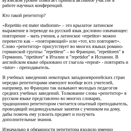
вузовском уровне помогает принять активное участие в
работе научных конференций.
Кто такой репетитор?
«Repetitio est mater studiorum» – это крылатое латинское
выражение в переводе на русский язык дословно означающее:
повторение – мать учения, а латинское «repetitor» можно
перевести как – «повторяющий» или «тот, кто повторяет».
Слово «репетитор» присутствует во многих языках романо-
германской группы: "repetiteur" – во Франции, "repetitoren" в
Германии, "ripetitore" в Италии и "repetidor" в Испании. В
английском языке образовано от глагола «repeat» - повторять и
«tutor» - преподаватель.
В учебных заведениях некоторых западноевропейских стран
нередко репетиторами именуют вообще всех учителей,
например, во Франции так называют молодых педагогов
средних учебных заведений. Толкование слова «репетитор» в
русском языке представлено во многих словарях,
традиционно репетитором считается опытный преподаватель,
проводящий индивидуальные занятия с учеником на дому,
дабы помочь ему усвоить предмет и получить
дополнительные знания.
Изначально в обязанности репетитора входило именно