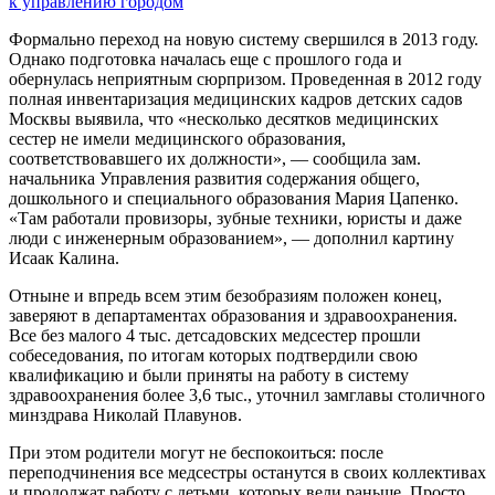
к управлению городом
Формально переход на новую систему свершился в 2013 году.
Однако подготовка началась еще с прошлого года и
обернулась неприятным сюрпризом. Проведенная в 2012 году
полная инвентаризация медицинских кадров детских садов
Москвы выявила, что «несколько десятков медицинских
сестер не имели медицинского образования,
соответствовавшего их должности», — сообщила зам.
начальника Управления развития содержания общего,
дошкольного и специального образования Мария Цапенко.
«Там работали провизоры, зубные техники, юристы и даже
люди с инженерным образованием», — дополнил картину
Исаак Калина.
Отныне и впредь всем этим безобразиям положен конец,
заверяют в департаментах образования и здравоохранения.
Все без малого 4 тыс. детсадовских медсестер прошли
собеседования, по итогам которых подтвердили свою
квалификацию и были приняты на работу в систему
здравоохранения более 3,6 тыс., уточнил замглавы столичного
минздрава Николай Плавунов.
При этом родители могут не беспокоиться: после
переподчинения все медсестры останутся в своих коллективах
и продолжат работу с детьми, которых вели раньше. Просто