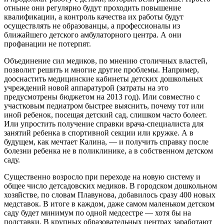
отныне они регулярно будут проходить повышение
квалификации, а контроль качества их работы будут
осуществлять не образованцы, а профессионалы из
ближайшего детского амбулаторного центра. А они
профанации не потерпят.
Объединение сил медиков, по мнению столичных властей,
позволит решить и многие другие проблемы. Например,
дооснастить медицинские кабинеты детских дошкольных
учреждений новой аппаратурой (затраты на это
предусмотрены бюджетом на 2013 год). Или совместно с
участковым педиатром быстрее выяснить, почему тот или
иной ребенок, посещая детский сад, слишком часто болеет.
Или упростить получение справки врача-специалиста для
занятий ребенка в спортивной секции или кружке. А в
будущем, как мечтает Калина, — и получить справку после
болезни ребенка не в поликлинике, а в собственном детском
саду.
Существенно возросло при переходе на новую систему и
общее число детсадовских медиков. В городском дошкольном
хозяйстве, по словам Плавунова, добавилось сразу 400 новых
медставок. В итоге в каждом, даже самом маленьком детском
саду будет минимум по одной медсестре — хотя бы на
полставки. В крупных образовательных центрах заработают