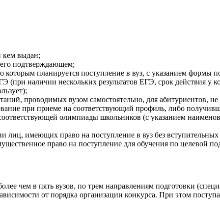
и кем выдан;
 его подтверждающем;
по которым планируется поступление в вуз, с указанием формы п
ЕГЭ (при наличии нескольких результатов ЕГЭ, срок действия у 
льзует);
ытаний, проводимых вузом самостоятельно, для абитуриентов, н
зование при приеме на соответствующий профиль, либо получивш
 соответствующей олимпиады школьников (с указанием наименов
ии лиц, имеющих право на поступление в вуз без вступительны
ественное право на поступление для обучения по целевой под
олее чем в пять вузов, по трем направлениям подготовки (спе
 зависимости от порядка организации конкурса. При этом посту