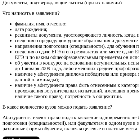
Документы, подтверждающие льготы (при их наличии).
Что написать в заявлении?
фамилия, имя, отчество;
дата рождения;
реквизиты документа, удостоверяющего личность, когда 
сведения о предыдущем уровне образования и документе
направления подготовки (специальности), для обучения 
сведения о сдаче ЕГЭ и его результатах или месте сдачи 
ЕГЭ и по каким общеобразовательным предметам он испо
об участии в конкурсе на основании вступительных исп
до 1 января 2009 года, либо имеющих среднее профобра
наличие у абитуриента диплома победителя или призера
данной олимпиады);
наличие у абитуриента права быть отнесенным к категор
прохождения вступительных испытаний, имеющих преимущ
наличие такого права); потребность в общежитии.
В какое количество вузов можно подать заявление?
Абитуриенты имеют право подать заявление одновременно не б
подготовки (специальностей), или факультетам в одном вузе в
различные формы обучения, включая целевые и платные места.