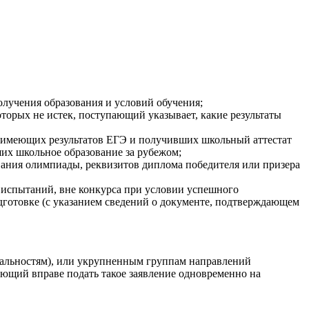
олучения образования и условий обучения;
которых не истек, поступающий указывает, какие результаты
е имеющих результатов ЕГЭ и получивших школьный аттестат
их школьное образование за рубежом;
ания олимпиады, реквизитов диплома победителя или призера
х испытаний, вне конкурса при условии успешного
готовке (с указанием сведений о документе, подтверждающем
циальностям), или укрупненным группам направлений
пающий вправе подать такое заявление одновременно на