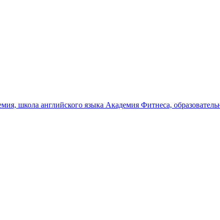
емия, школа английского языка
Академия Фитнеса, образователь