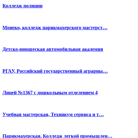
Колледж полиции
Монеко, колледж парикмахерского мастерст…
Детско-юношеская автомобильная академия
РГАУ, Российский государственный аграрны…
Лицей №1367 с дошкольным отделением 4
Учебная мастерская, Техникум сервиса и т…
Парикмахерская, Колледж легкой промышлен…