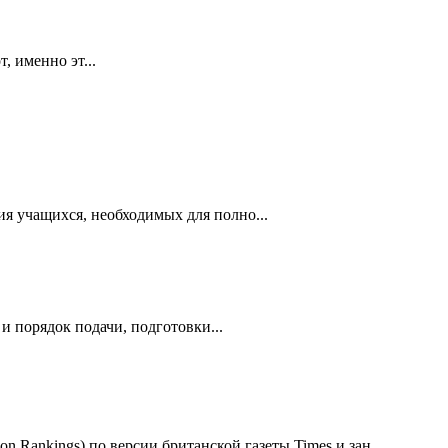
 именно эт...
я учащихся, необходимых для полно...
и порядок подачи, подготовки...
 Rankings) по версии британской газеты Times и зан...