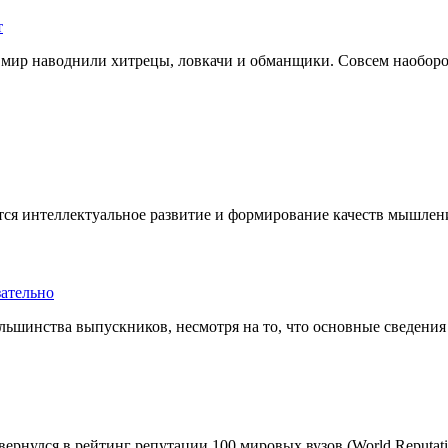
 мир наводнили хитрецы, ловкачи и обманщики. Совсем наоборот,
ся интеллектуальное развитие и формирование качеств мышлени
ольшинства выпускников, несмотря на то, что основные сведения 
нулся в рейтинг репутации 100 мировых вузов (World Reputation