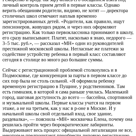
личный контроль прием детей в первые классы. Однако
верить обещаниям родители, видимо, не хотят — директора
столичных школ отмечают наплыв временно
зарегистрированных детей. «Родители, как правило, ищут
пенсионеров, живущих рядом, и через них оформляют
регистрацию. Как только первоклассника принимают в школу,
его сразу выписывают. Платят, насколько я знаю, недорого —
3–5 тыс. руб.», — рассказал «МН» один из руководителей
престижной московской школы. Негласные же платежи за
содействие устройству ребенка в первый класс составляют
сегодня в столице во много раз большие суммы.
Сейчас с регистрационной проблемой столкнулись и в
Подмосковье, где конкуренция за парты в первом классе до
сих пор была не столь сильной. «Я оформила ребенку
временную регистрацию в Пущине, у родственников. Там
есть гимназия, в которой я сама раньше училась. Маленький
город, шаговая доступность до всего — бассейна, спортивной
и музыкальной школы. Первые классы учатся на первом
этаже, а не на третьем, как у нас в р-оне в Москве. И у
начальной школы свой отдельный вход, свое здание,
раздевалка», — пояснила «МН» москвичка Елена, почему она
решилась пройти через бюрократические лабиринты.
Выдерживают весь процесс официальной легализации не все,
некоторые предпочитают приобрести липовую регистрацию.