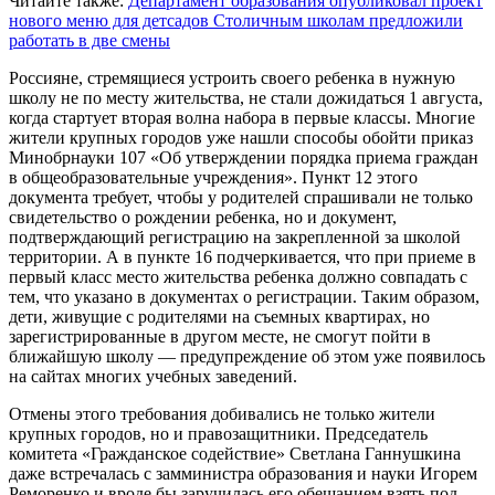
Читайте также:
Департамент образования опубликовал проект
нового меню для детсадов
Столичным школам предложили
работать в две смены
Россияне, стремящиеся устроить своего ребенка в нужную
школу не по месту жительства, не стали дожидаться 1 августа,
когда стартует вторая волна набора в первые классы. Многие
жители крупных городов уже нашли способы обойти приказ
Минобрнауки 107 «Об утверждении порядка приема граждан
в общеобразовательные учреждения». Пункт 12 этого
документа требует, чтобы у родителей спрашивали не только
свидетельство о рождении ребенка, но и документ,
подтверждающий регистрацию на закрепленной за школой
территории. А в пункте 16 подчеркивается, что при приеме в
первый класс место жительства ребенка должно совпадать с
тем, что указано в документах о регистрации. Таким образом,
дети, живущие с родителями на съемных квартирах, но
зарегистрированные в другом месте, не смогут пойти в
ближайшую школу — предупреждение об этом уже появилось
на сайтах многих учебных заведений.
Отмены этого требования добивались не только жители
крупных городов, но и правозащитники. Председатель
комитета «Гражданское содействие» Светлана Ганнушкина
даже встречалась с замминистра образования и науки Игорем
Реморенко и вроде бы заручилась его обещанием взять под