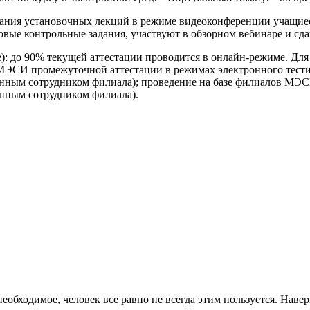
ания установочных лекций в режиме видеоконференции учащиес
ые контрольные задания, участвуют в обзорном вебинаре и сдаю
): до 90% текущей аттестации проводится в онлайн-режиме. Для
 МЭСИ промежуточной аттестации в режимах электронного тест
енным сотрудником филиала); проведение на базе филиалов МЭС
енным сотрудником филиала).
еобходимое, человек все равно не всегда этим пользуется. Наверн