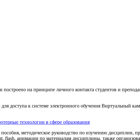
 построено на принципе личного контакта студентов и преподав
 для доступа к системе электронного обучения Виртуальный ка
ютерные технологии в сфере образования
 пособия, методическое руководство по изучению дисциплин, п
nt, flash, анимации по материалам дисциплины, также организо