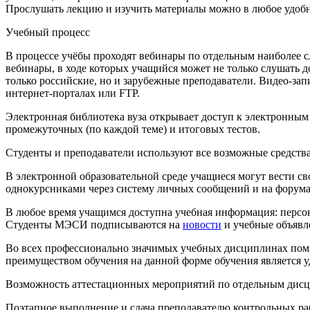
Прослушать лекцию и изучить материалы можно в любое удобн
Учебный процесс
В процессе учёбы проходят вебинары по отдельным наиболее 
вебинары, в ходе которых учащийся может не только слушать д
только российские, но и зарубежные преподаватели. Видео-за
интернет-порталах или FTP.
Электронная библиотека вуза открывает доступ к электронным
промежуточных (по каждой теме) и итоговых тестов.
Студенты и преподаватели используют все возможные средства
В электронной образовательной среде учащиеся могут вести сво
однокурсниками через систему личных сообщений и на форума
В любое время учащимся доступна учебная информация: персона
Студенты МЭСИ подписываются на
новости
и учебные объявл
Во всех профессионально значимых учебных дисциплинах пом
преимуществом обучения на данной форме обучения является у
Возможность аттестационных мероприятий по отдельным дисци
Поэтапное выполнение и сдача преподавателю контрольных раб