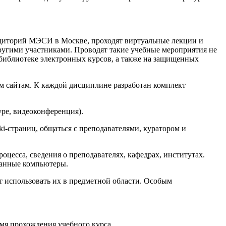
удиторий МЭСИ в Москве, проходят виртуальные лекции и
 другими участниками. Проводят такие учебные мероприятия не
 библиотеке электронных курсов, а также на защищенных
м сайтам. К каждой дисциплине разработан комплект
ype, видеоконференция).
ki-страниц, общаться с преподавателями, куратором и
цесса, сведения о преподавателях, кафедрах, институтах.
манные компьютеры.
 использовать их в предметной области. Особым
мя прохождения учебного курса.