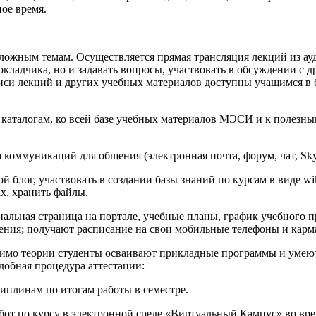
ое время.
сложным темам. Осуществляется прямая трансляция лекций из а
окладчика, но и задавать вопросы, участвовать в обсуждении с
писи лекций и других учебных материалов доступны учащимся в
 каталогам, ко всей базе учебных материалов МЭСИ и к полезны
 коммуникаций для общения (электронная почта, форум, чат, Sk
й блог, участвовать в создании базы знаний по курсам в виде wi
х, хранить файлы.
льная страница на портале, учебные планы, график учебного про
ения; получают расписание на свои мобильные телефоны и кар
имо теории студенты осваивают прикладные программы и умеют
добная процедура аттестации:
плинам по итогам работы в семестре.
от по курсу в электронной среде «Виртуальный Кампус» во вре