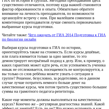
ГИА по истории в группах. Методики преподавания здесь
существенно отличаются, поэтому куда важней становится
фактор образованности и опыта. Обязательно обратите
внимание на личность преподавателя, по возможности
организуйте встречу с ним. При малейшем сомнении в
компетенции преподавателя лучше сменить первоначально
выбранные курсы подготовки.
Читайте также:
Чего ожидать от ГИА 2014
Подготовка к ГИА
по биологии онлайн
Выбирая курсы подготовки к ГИА по истории,
ориентируйтесь также на стоимость. Если курсы дешёвые,
или плата взимается только за одно занятие, то это
демонстрирует несерьёзный подход к делу. Или, к примеру, о
каких гарантиях может идти речь, если успеваемость ученика
никак не отслеживается, посещаемость не контролируется, а
вы только со слов ребёнка можете узнать о ситуации в
группе? Решение, безусловно, за родителями, но в данном
случае лучше потратить немного больше денег на
качественные курсы, чем потом тратить существенно большие
суммы на грамотного педагога-репетитора.
Какие еще моменты должны выполняться на качественных
курсах? Конечно же – регулярная диагностика знаний. Какой
эффект от занятий? Есть ли он? Что нужно исправить и как