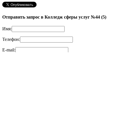
Отправить запрос в Колледж сферы услуг №44 (5)
Имя:
Телефон:
E-mail:
Сообщение:
Другие материалы в этой категории:
« Технологический
колледж №28 (5)
Строительный колледж №26 »
Оставьте свой комментарий
В контакте
Facebook