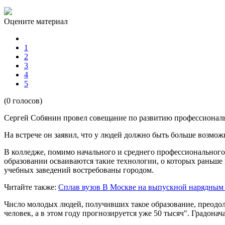
Оцените материал
1
2
3
4
5
(0 голосов)
Сергей Собянин провел совещание по развитию профессиональ
На встрече он заявил, что у людей должно быть больше возмо
В колледже, помимо начального и среднего профессионального
образовании осваиваются такие технологии, о которых раньше
учебных заведений востребованы городом.
Читайте также:
Сплав вузов
В Москве на выпускной нарядным
Число молодых людей, получивших такое образование, преодо
человек, а в этом году прогнозируется уже 50 тысяч". Градона