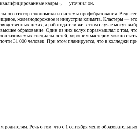
 квалифицированные кадры», — уточнил он.
ального сектора экономики и системы профобразования. Ведь се
ищевое, железнодорожное и индустрия климата. Кластеры — эт
водственных цехах, а работодатели же в этом случае могут выб
 высшее образование. Один из них вслух поразмышлял о том, чт
кооплачиваемых специальностей, хорошим мастером можно стать 
чти 31 000 человек. При этом планируется, что в колледжи при
м родителям. Речь о том, что с 1 сентября меню образовательны