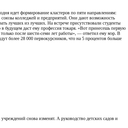
годня идет формирование кластеров по пяти направлениям:
о союзы колледжей и предприятий. Они дают возможность
рать лучших из лучших. На встрече присутствовали студенты
о в будущем даст ему профессия токаря. «Вот принесешь первую
только после шести-семи лет работы», — ответил ему мэр. В
дут более 28 000 первокурсников, что на 5 процентов больше
х учреждений снова изменят. А руководство детских садов и