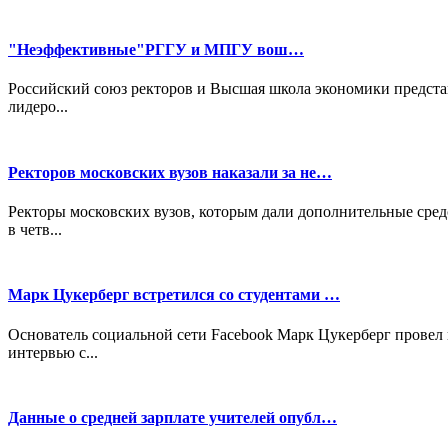
"Неэффективные"РГГУ и МПГУ вош…
Российский союз ректоров и Высшая школа экономики представ
лидеро...
Ректоров московских вузов наказали за не…
Ректоры московских вузов, которым дали дополнительные сред
в четв...
Марк Цукерберг встретился со студентами …
Основатель социальной сети Facebook Марк Цукерберг провел 
интервью с...
Данные о средней зарплате учителей опубл…