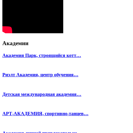
Академии
Академия Парк, строящийся котт…
Риэлт Академия, центр обучения…
Детская международная академия…
АРТ-АКАДЕМИЯ, спортивно-танцев…