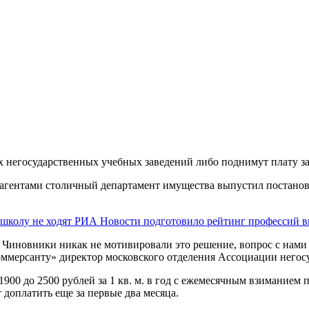
 негосударственных учебных заведений либо поднимут плату за 
трагентами столичный департамент имущества выпустил постано
школу не ходят
РИА Новости подготовило рейтинг профессий 
 м. Чиновники никак не мотивировали это решение, вопрос с нам
оммерсанту» директор московского отделения Ассоциации негос
900 до 2500 рублей за 1 кв. м. в год с ежемесячным взиманием
 доплатить еще за первые два месяца.