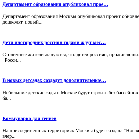
Департамент образования опубликовал прое…
Департамент образования Москвы опубликовал проект обновле
дошколят, новый...
Дети иногородних россиян годами ждут мес…
Столичные жители жалуются, что детей россиян, проживающих 
"Росси...
В новых детсадах создадут дополнительные…
Небольшие детские сады в Москве будут строить без бассейнов
ба...
Коммунарка для гениев
На присоединенных территориях Москвы будет создана "Новая ш
вчер...