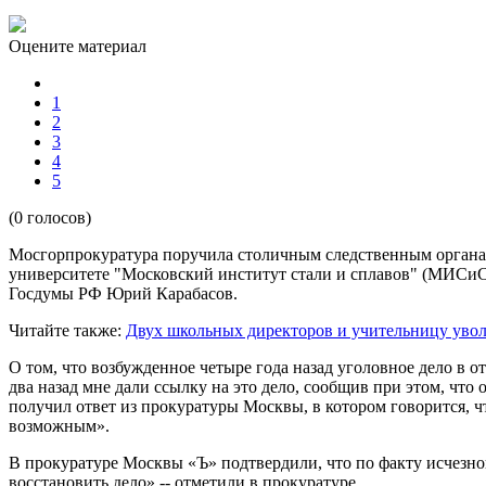
Оцените материал
1
2
3
4
5
(0 голосов)
Мосгорпрокуратура поручила столичным следственным органам
университете "Московский институт стали и сплавов" (МИСиС)
Госдумы РФ Юрий Карабасов.
Читайте также:
Двух школьных директоров и учительницу увол
О том, что возбужденное четыре года назад уголовное дело в
два назад мне дали ссылку на это дело, сообщив при этом, что
получил ответ из прокуратуры Москвы, в котором говорится, ч
возможным».
В прокуратуре Москвы «Ъ» подтвердили, что по факту исчезно
восстановить дело»,-- отметили в прокуратуре.