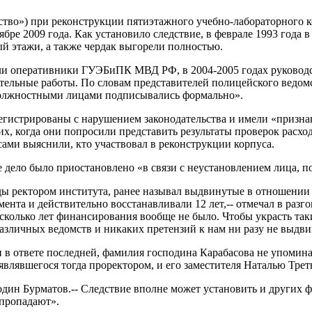
ство») при реконструкции пятиэтажного учебно-лабораторного 
ре 2009 года. Как установило следствие, в феврале 1993 года в
ый этажи, а также чердак выгорели полностью.
нили оперативники ГУЭБиПК МВД РФ, в 2004-2005 годах руково
тельные работы. По словам представителей полицейского ведомс
должностными лицами подписывались формально».
регистрированы с нарушением законодательства и имели «приз
, когда они попросили представить результаты проверок расход
ами выяснили, кто участвовал в реконструкции корпуса.
е дело было приостановлено «в связи с неустановлением лица, 
ды ректором института, ранее называл выдвинутые в отношени
та и действительно восстанавливали 12 лет,-- отмечал в разго
есколько лет финансирования вообще не было. Чтобы украсть так
различных ведомств и никаких претензий к нам ни разу не выдви
и в ответе последней, фамилия господина Карабасова не упомин
лявшегося тогда проректором, и его заместителя Наталью Тре
дин Бурматов.-- Следствие вполне может установить и других фи
 пропадают».