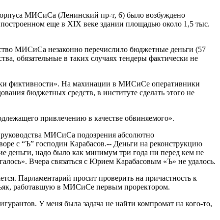
корпуса МИСиСа (Ленинский пр-т, 6) было возбуждено
 построенном еще в XIX веке здании площадью около 1,5 тыс.
дство МИСиСа незаконно перечислило бюджетные деньги (57
тва, обязательные в таких случаях тендеры фактически не
наки фиктивности». На махинации в МИСиСе оперативники
ования бюджетных средств, в институте сделать этого не
подлежащего привлечению в качестве обвиняемого».
и руководства МИСиСа подозрения абсолютно
воре с “Ъ” господин Карабасов.-- Деньги на реконструкцию
ие деньги, надо было как минимум три года ни перед кем не
галось». Вчера связаться с Юрием Карабасовым «Ъ» не удалось.
ается. Парламентарий просит проверить на причастность к
тьяк, работавшую в МИСиСе первым проректором.
гурантов. У меня была задача не найти компромат на кого-то,