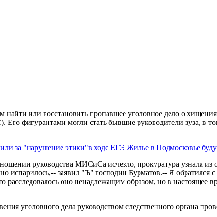
 найти или восстановить пропавшее уголовное дело о хищения
. Его фигурантами могли стать бывшие руководители вуза, в т
или за "нарушение этики"в ходе ЕГЭ
Жилье в Подмосковье буду
 отношении руководства МИСиСа исчезло, прокуратура узнала из
 оно испарилось,-- заявил "Ъ" господин Бурматов.-- Я обратился
то расследовалось оно ненадлежащим образом, но в настоящее в
вения уголовного дела руководством следственного органа про