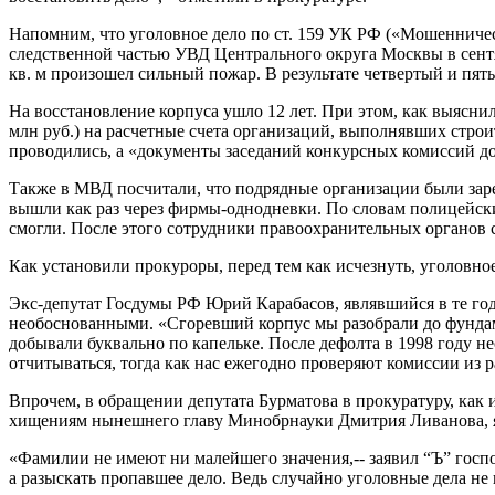
Напомним, что уголовное дело по ст. 159 УК РФ («Мошенниче
следственной частью УВД Центрального округа Москвы в сентяб
кв. м произошел сильный пожар. В результате четвертый и пят
На восстановление корпуса ушло 12 лет. При этом, как выяс
млн руб.) на расчетные счета организаций, выполнявших строи
проводились, а «документы заседаний конкурсных комиссий 
Также в МВД посчитали, что подрядные организации были за
вышли как раз через фирмы-однодневки. По словам полицейских
смогли. После этого сотрудники правоохранительных органов с
Как установили прокуроры, перед тем как исчезнуть, уголовно
Экс-депутат Госдумы РФ Юрий Карабасов, являвшийся в те го
необоснованными. «Сгоревший корпус мы разобрали до фундамен
добывали буквально по капельке. После дефолта в 1998 году н
отчитываться, тогда как нас ежегодно проверяют комиссии из 
Впрочем, в обращении депутата Бурматова в прокуратуру, как 
хищениям нынешнего главу Минобрнауки Дмитрия Ливанова, яв
«Фамилии не имеют ни малейшего значения,-- заявил “Ъ” госпо
а разыскать пропавшее дело. Ведь случайно уголовные дела не