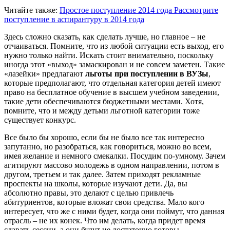
Читайте также:
Простое поступление 2014 года
Рассмотрите
поступление в аспирантуру в 2014 года
Здесь сложно сказать, как сделать лучше, но главное – не
отчаиваться. Помните, что из любой ситуации есть выход, его
нужно только найти. Искать стоит внимательно, поскольку
иногда этот «выход» замаскирован и не совсем заметен. Такие
«лазейки» предлагают
льготы при поступлении в ВУЗы
,
которые предполагают, что отдельная категория детей имеют
право на бесплатное обучение в высшем учебном заведении,
такие дети обеспечиваются бюджетными местами. Хотя,
помните, что и между детьми льготной категории тоже
существует конкурс.
Все было бы хорошо, если бы не было все так интересно
запутанно, но разобраться, как говориться, можно во всем,
имея желание и немного смекалки. Посудим по-умному. Зачем
агитируют массово молодежь в одном направлении, потом в
другом, третьем и так далее. Затем приходят рекламные
проспекты на школы, которые изучают дети. Да, вы
абсолютно правы, это делают с целью привлечь
абитуриентов, которые вложат свои средства. Мало кого
интересует, что же с ними будет, когда они поймут, что данная
отрасль – не их конек. Что им делать, когда придет время
сдавать сессии, а они будут не достаточно готовы