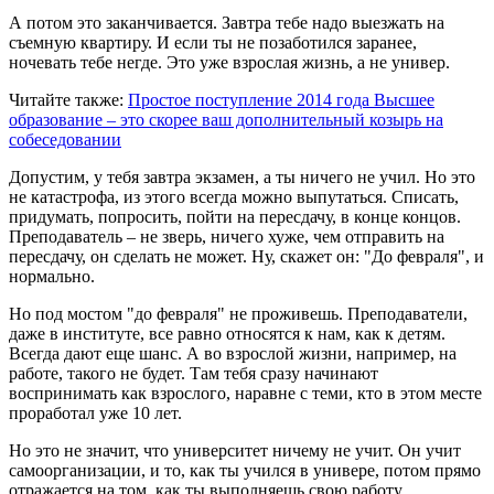
А потом это заканчивается. Завтра тебе надо выезжать на
съемную квартиру. И если ты не позаботился заранее,
ночевать тебе негде. Это уже взрослая жизнь, а не универ.
Читайте также:
Простое поступление 2014 года
Высшее
образование – это скорее ваш дополнительный козырь на
собеседовании
Допустим, у тебя завтра экзамен, а ты ничего не учил. Но это
не катастрофа, из этого всегда можно выпутаться. Списать,
придумать, попросить, пойти на пересдачу, в конце концов.
Преподаватель – не зверь, ничего хуже, чем отправить на
пересдачу, он сделать не может. Ну, скажет он: "До февраля", и
нормально.
Но под мостом "до февраля" не проживешь. Преподаватели,
даже в институте, все равно относятся к нам, как к детям.
Всегда дают еще шанс. А во взрослой жизни, например, на
работе, такого не будет. Там тебя сразу начинают
воспринимать как взрослого, наравне с теми, кто в этом месте
проработал уже 10 лет.
Но это не значит, что университет ничему не учит. Он учит
самоорганизации, и то, как ты учился в универе, потом прямо
отражается на том, как ты выполняешь свою работу.