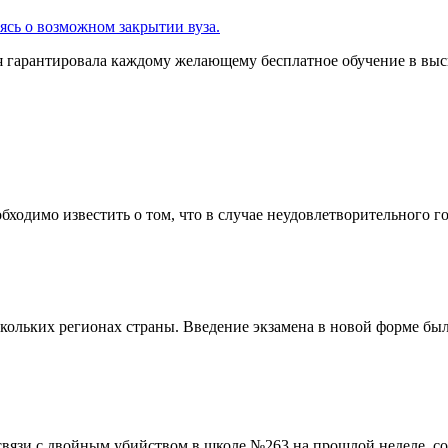
ия гарантировала каждому желающему бесплатное обучение в выс
одимо известить о том, что в случае неудовлетворительного годо
скольких регионах страны. Введение экзамена в новой форме было
связи с двойным убийством в школе №263 на прошлой неделе, с