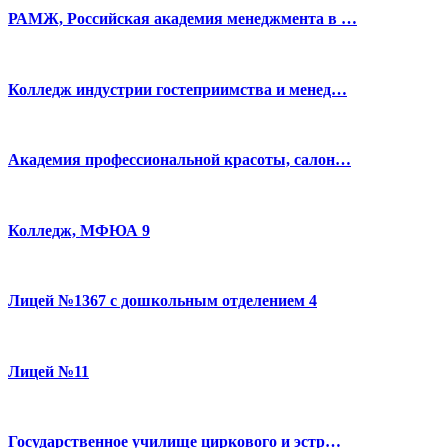
РАМЖ, Российская академия менеджмента в …
Колледж индустрии гостеприимства и менед…
Академия профессиональной красоты, салон…
Колледж, МФЮА 9
Лицей №1367 с дошкольным отделением 4
Лицей №11
Государственное училище циркового и эстр…