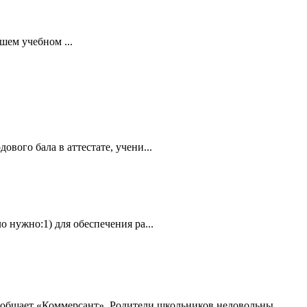
шем учебном ...
вого бала в аттестате, учени...
 нужно:1) для обеспечения ра...
ообщает «Коммерсант». Родители школьников недовольны ...